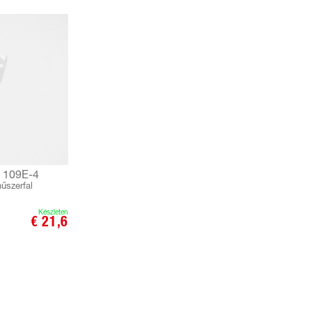
f 109E-4
űszerfal
Készleten
€ 21,6