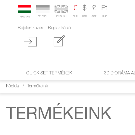
€
$
£
Ft
DEUTSCH
ENGLISH
EUR
USD
GBP
HUF
MAGYAR
Bejelentkezés
Regisztráció
QUICK SET TERMÉKEK
3D DIORÁMA A
Főoldal
/
Termékeink
TERMÉKEINK