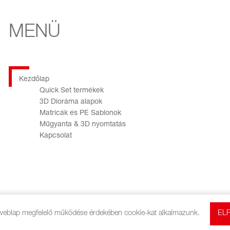
MENÜ
Kezdőlap
Quick Set termékek
3D Dioráma alapok
Matricák és PE Sablonok
Műgyanta & 3D nyomtatás
Kapcsolat
Minden jog fenntartva © Red Fox Studio, 2026.
 weblap megfelelő működése érdekében cookie-kat alkalmazunk.
EL
ÁSZF
Adatvédelmi Tájékoztató