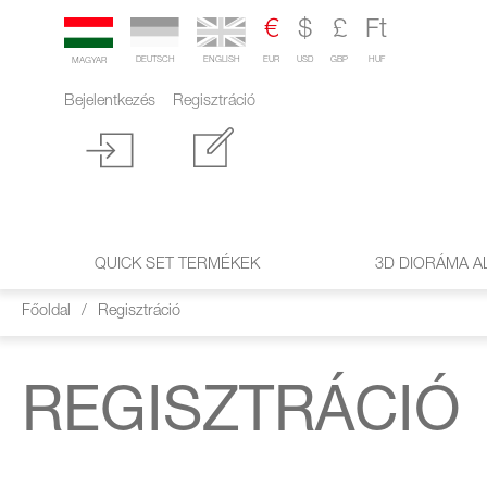
€
$
£
Ft
DEUTSCH
ENGLISH
EUR
USD
GBP
HUF
MAGYAR
Bejelentkezés
Regisztráció
QUICK SET TERMÉKEK
3D DIORÁMA A
Főoldal
/
Regisztráció
REGISZTRÁCIÓ